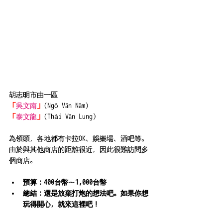
胡志明市由一區
「
吳文南
」
(
Ngô Văn Năm)
「
泰文龍
」
(
Thái Văn Lung）
為領頭，各地都有卡拉OK、娛樂場、酒吧等。
由於與其他商店的距離很近，因此很難訪問多
個商店。
預算：400台幣～1,000台幣
總結：還是放棄打炮的想法吧。如果你想
玩得開心，就來這裡吧！